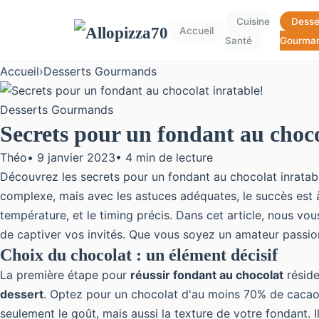
Cuisine
Desse
Accueil
Santé
Gourma
Accueil
›
Desserts Gourmands
Desserts Gourmands
Secrets pour un fondant au choco
Théo
•
9 janvier 2023
•
4 min de lecture
Découvrez les secrets pour un fondant au chocolat inratabl
complexe, mais avec les astuces adéquates, le succès est à p
température, et le timing précis. Dans cet article, nous vo
de captiver vos invités. Que vous soyez un amateur passion
Choix du chocolat : un élément décisif
La première étape pour
réussir fondant au chocolat
réside
dessert
. Optez pour un chocolat d'au moins 70% de cacao 
seulement le goût, mais aussi la texture de votre fondant. I