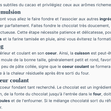
es subtiles du cacao et privilégiez ceux aux arômes richem
'émulsion
nt vous allez le faire fondre et l'associer aux autres
ingré
ier parfaitement. Faites fondre le chocolat très doucement,
ueuse. Cette étape nécessite patience et délicatesse, pour
s
et la farine tamisée en pluie, ainsi vous éviterez la forma
ng
xtérieur et coulant en son
coeur
. Ainsi, la
cuisson
est peut-êt
moule de la bonne taille, généralement petit et rond, favori
n peu de pâte collée, signe que le
coeur coulant
se formera 
 à la chaleur résiduelle après être sorti du four.
eur coulant
 coeur fondant tant recherché. Le chocolat est un ingrédient
, de la fonte du chocolat jusqu'à l'entrée dans le
four
, doi
oules
et de l'enfourner. Si le mélange chocolaté sort du réf
r.