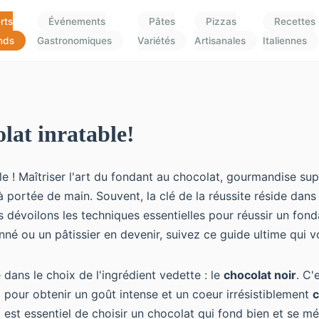
rts
Événements
Pâtes
Pizzas
Recettes
nds
Gastronomiques
Variétés
Artisanales
Italiennes
lat inratable!
e ! Maîtriser l'art du fondant au chocolat, gourmandise sup
ortée de main. Souvent, la clé de la réussite réside dans les
us dévoilons les techniques essentielles pour réussir un fon
né ou un pâtissier en devenir, suivez ce guide ultime qui 
 dans le choix de l'ingrédient vedette : le
chocolat noir
. C'
pour obtenir un goût intense et un coeur irrésistiblement
c
l est essentiel de
choisir un chocolat qui fond bien
et se mé