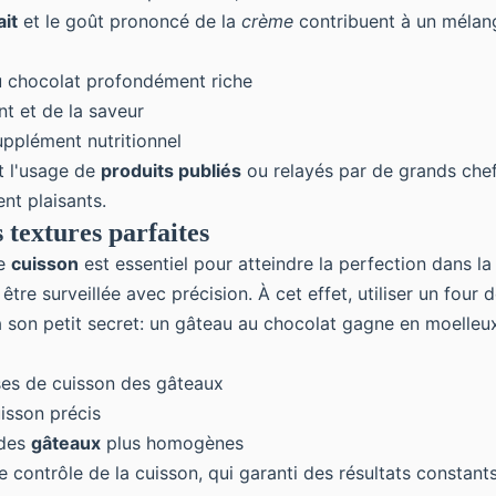
ait
et le goût prononcé de la
crème
contribuent à un mélan
u chocolat profondément riche
t et de la saveur
upplément nutritionnel
et l'usage de
produits publiés
ou relayés par de grands chefs
nt plaisants.
 textures parfaites
de
cuisson
est essentiel pour atteindre la perfection dans la
être surveillée avec précision. À cet effet, utiliser un four 
a son petit secret: un gâteau au chocolat gagne en moelleu
ases de cuisson des gâteaux
isson précis
 des
gâteaux
plus homogènes
 contrôle de la cuisson, qui garanti des résultats constant