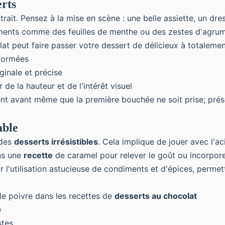
erts
ait. Pensez à la mise en scène : une belle assiette, un dre
léments comme des feuilles de menthe ou des
zestes d'agru
at peut faire passer votre dessert de délicieux à totaleme
 formées
ginale et précise
de la hauteur et de l'intérêt visuel
ment avant même que la première bouchée ne soit prise; pré
able
 des
desserts irrésistibles
. Cela implique de jouer avec l'ac
ans une
recette
de caramel pour relever le goût ou incorpo
 l'utilisation astucieuse de condiments et d'épices, perme
e poivre dans les recettes de
desserts au chocolat
é
stes