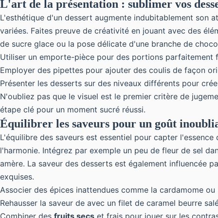
L'art de la présentation : sublimer vos dess
L'esthétique d'un dessert augmente indubitablement son attr
variées. Faites preuve de créativité en jouant avec des é
de sucre glace ou la pose délicate d'une branche de chocol
Utiliser un emporte-pièce pour des portions parfaitement
Employer des pipettes pour ajouter des coulis de façon ori
Présenter les desserts sur des niveaux différents pour créer 
N'oubliez pas que le visuel est le premier critère de juge
étape clé pour un moment sucré réussi.
Équilibrer les saveurs pour un goût inoubli
L'équilibre des saveurs est essentiel pour capter l'essence
l'harmonie. Intégrez par exemple un peu de fleur de sel d
amère. La saveur des desserts est également influencée par
exquises.
Associer des épices inattendues comme la cardamome ou l
Rehausser la saveur de avec un filet de caramel beurre sal
Combiner des
fruits secs
et frais pour jouer sur les contra