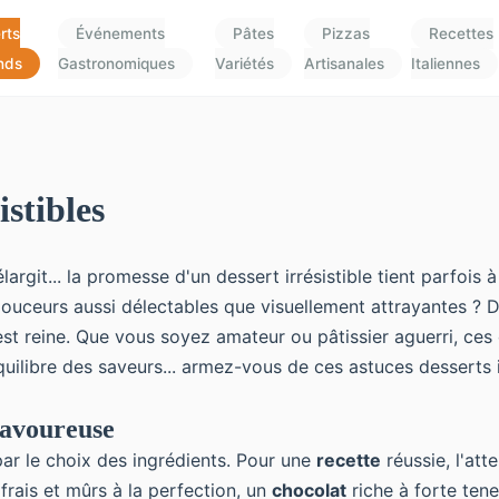
rts
Événements
Pâtes
Pizzas
Recettes
nds
Gastronomiques
Variétés
Artisanales
Italiennes
istibles
 s'élargit... la promesse d'un dessert irrésistible tient par
ouceurs aussi délectables que visuellement attrayantes ? D
 est reine. Que vous soyez amateur ou pâtissier aguerri, ce
quilibre des saveurs... armez-vous de ces astuces desserts 
savoureuse
ar le choix des ingrédients. Pour une
recette
réussie, l'at
 frais
et mûrs à la perfection, un
chocolat
riche à forte ten