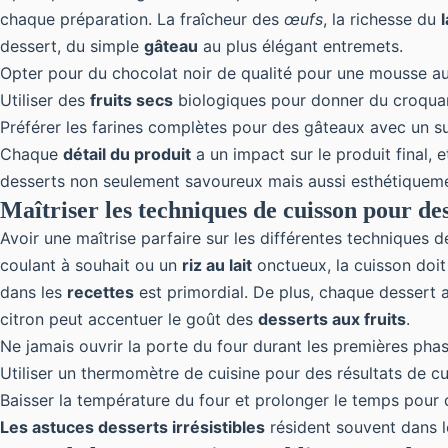
chaque préparation. La fraîcheur des
œufs
, la richesse du
l
dessert, du simple
gâteau
au plus élégant entremets.
Opter pour du chocolat noir de qualité pour une mousse a
Utiliser des
fruits secs
biologiques pour donner du croquan
Préférer les farines complètes pour des gâteaux avec un s
Chaque
détail du produit
a un impact sur le produit final, 
desserts non seulement savoureux mais aussi esthétiqueme
Maîtriser les techniques de cuisson pour des
Avoir une maîtrise parfaire sur les différentes techniques 
coulant à souhait ou un
riz au lait
onctueux, la cuisson doit 
dans les
recettes
est primordial. De plus, chaque dessert 
citron peut accentuer le goût des
desserts aux fruits
.
Ne jamais ouvrir la porte du four durant les premières ph
Utiliser un thermomètre de cuisine pour des résultats de cu
Baisser la température du four et prolonger le temps pour
Les astuces desserts irrésistibles
résident souvent dans le