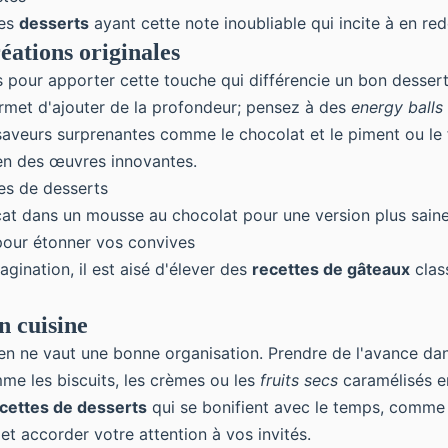
des
desserts
ayant cette note inoubliable qui incite à en re
réations originales
s pour apporter cette touche qui différencie un bon desser
ermet d'ajouter de la profondeur; pensez à des
energy balls
aveurs surprenantes comme le chocolat et le piment ou le f
s en des œuvres innovantes.
es de desserts
cat dans un mousse au chocolat pour une version plus sain
 pour étonner vos convives
gination, il est aisé d'élever des
recettes de gâteaux
class
n cuisine
rien ne vaut une bonne organisation. Prendre de l'avance dan
me les biscuits, les crèmes ou les
fruits secs
caramélisés e
cettes de desserts
qui se bonifient avec le temps, comme 
et accorder votre attention à vos invités.